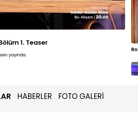
Yüklendi
:
77.28%
Oynatma
Hızı
Bölüm 1. Teaser
Ro
serı yayında.
LAR
HABERLER
FOTO GALERİ
Pu