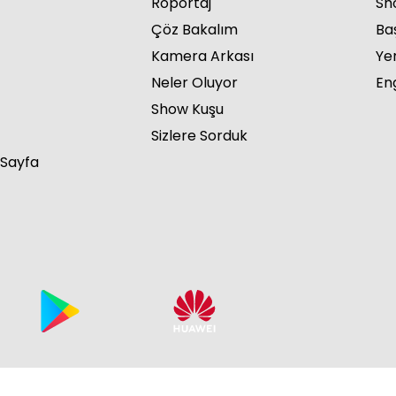
Röportaj
Sho
Çöz Bakalım
Ba
Kamera Arkası
Ye
Neler Oluyor
Eng
Show Kuşu
Sizlere Sorduk
 Sayfa