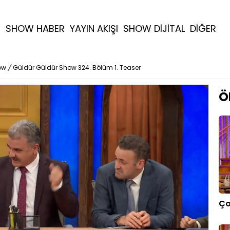
R
SHOW HABER
YAYIN AKIŞI
SHOW DİJİTAL
DİĞER
ow
/
Güldür Güldür Show 324. Bölüm 1. Teaser
Ö
Ço