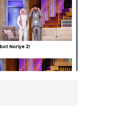
bot Noriye 2!
an Ver!