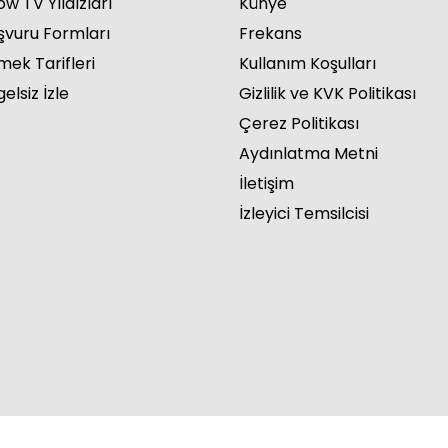
w TV Yıldızları
Künye
şvuru Formları
Frekans
mek Tarifleri
Kullanım Koşulları
elsiz İzle
Gizlilik ve KVK Politikası
Çerez Politikası
Aydınlatma Metni
İletişim
İzleyici Temsilcisi