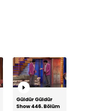
kek Ortamı!
ktakom - Kötü Otel!
Güldür Güldür
Show 446. Bölüm