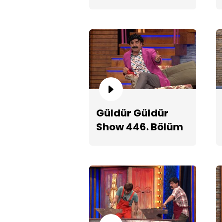
Fragmanı
Güldür Güldür
Show 446. Bölüm
2. Teaserı