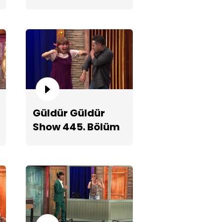
Fragmanı
kek Adam!
Güldür Güldür
Show 445. Bölüm
2. Teaserı
elci Paşa - Hastayım!