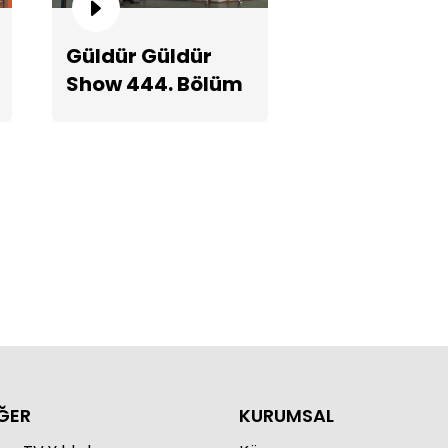
Güldür Güldür
Show 444. Bölüm
tbikat!
Teaserı
ĞER
KURUMSAL