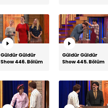
2. Teaserı
Teaserı
Er
Güldür Güldür
Güldür Güldür
Show 446. Bölüm
Show 445. Bölüm
Teaserı
Fragmanı
Ot