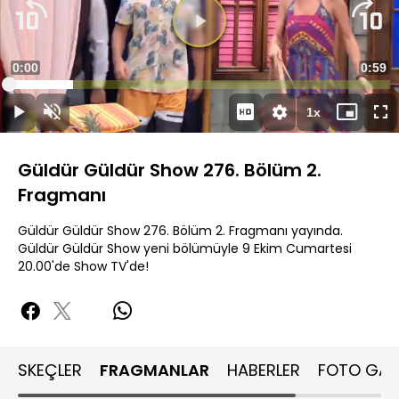
Videoyu
Oynat
Süre
0:00
Topla
0:59
Yüklendi
:
16.92%
Süre
1x
Oynat
Sesi
Oynatma
Mini
Ta
Aç
Hızı
oynatıcı
Ek
Güldür Güldür Show 276. Bölüm 2.
Fragmanı
Güldür Güldür Show 276. Bölüm 2. Fragmanı yayında.
Güldür Güldür Show yeni bölümüyle 9 Ekim Cumartesi
20.00'de Show TV'de!
SKEÇLER
FRAGMANLAR
HABERLER
FOTO GALE