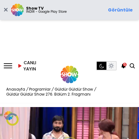
Show TV
Görüntüle
İNDİR - Google Play Store
CANLI
6
YAYIN
Anasayfa
/
Programlar
/
Güldür Güldür Show
/
Güldür Güldür Show 276. Bölüm 2. Fragmanı
Video
Oynatıcısı
yükleniyor.