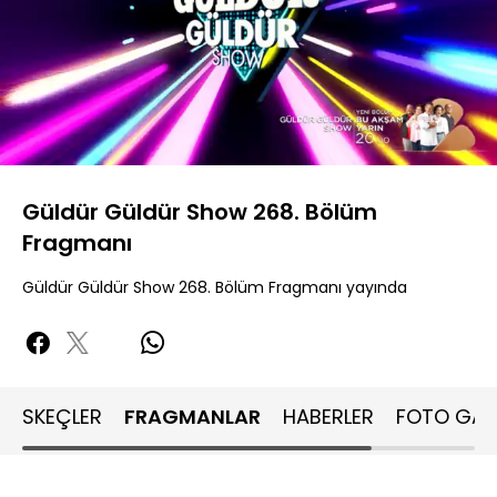
Yüklendi
:
86.94%
Sesi
Oynatma
Aç
Hızı
Güldür Güldür Show 268. Bölüm
Fragmanı
Güldür Güldür Show 268. Bölüm Fragmanı yayında
SKEÇLER
FRAGMANLAR
HABERLER
FOTO GALE