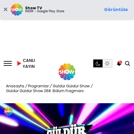
Show TV
Görüntüle
İNDİR - Google Play Store
CANLI
5
YAYIN
Anasayfa
/
Programlar
/
Güldür Güldür Show
/
Güldür Güldür Show 268. Bölüm Fragmanı