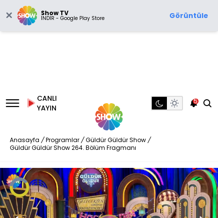
Show TV
Görüntüle
İNDİR - Google Play Store
CANLI
5
YAYIN
Anasayfa
/
Programlar
/
Güldür Güldür Show
/
Güldür Güldür Show 264. Bölüm Fragmanı
Video
Oynatıcısı
yükleniyor.