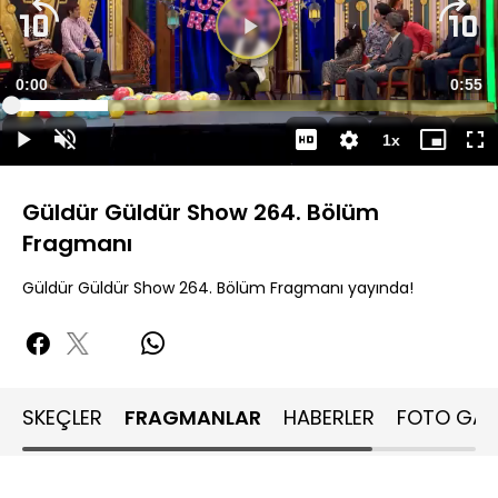
Videoyu
Oynat
Süre
0:00
Topla
0:55
Yüklendi
:
20.35%
Süre
1x
Oynat
Sesi
Oynatma
Mini
Ta
Aç
Hızı
oynatıcı
Ek
Güldür Güldür Show 264. Bölüm
Fragmanı
Güldür Güldür Show 264. Bölüm Fragmanı yayında!
SKEÇLER
FRAGMANLAR
HABERLER
FOTO GALE