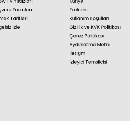
w TV Yıldızları
Künye
şvuru Formları
Frekans
mek Tarifleri
Kullanım Koşulları
elsiz İzle
Gizlilik ve KVK Politikası
Çerez Politikası
Aydınlatma Metni
İletişim
İzleyici Temsilcisi