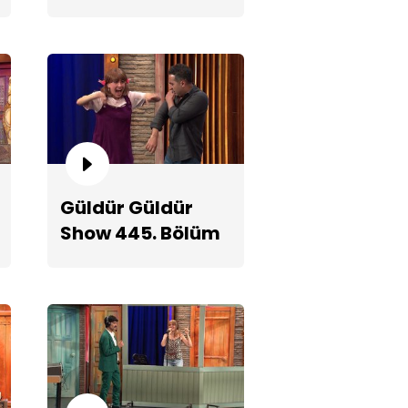
Fragmanı
men Ergenler!
Güldür Güldür
Show 445. Bölüm
2. Teaserı
otokol!