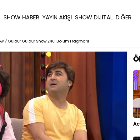
R
SHOW HABER
YAYIN AKIŞI
SHOW DİJİTAL
DİĞER
ow
/
Güldür Güldür Show 240. Bölüm Fragmanı
Ö
Ac