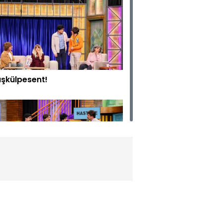
şkülpesent!
tbikat!