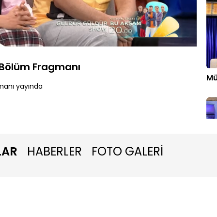
endi
:
87%
Oynatma
Hızı
 Bölüm Fragmanı
Mü
manı yayında
LAR
HABERLER
FOTO GALERİ
Ta