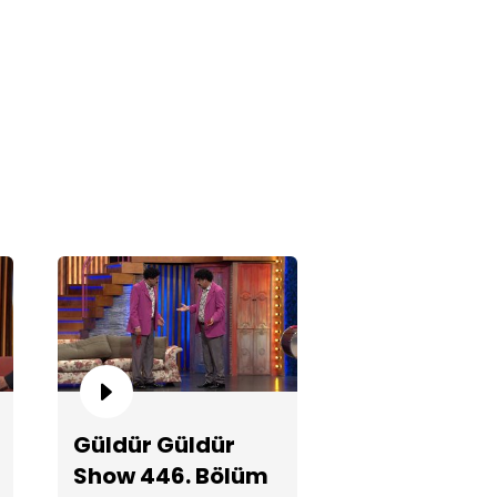
sat!
nya Kupası Şarkısı!
Güldür Güldür
Show 446. Bölüm