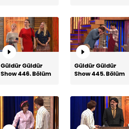
2. Teaserı
Teaserı
Gö
Güldür Güldür
Güldür Güldür
Show 446. Bölüm
Show 445. Bölüm
Teaserı
Fragmanı
Pr