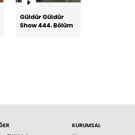
Güldür Güldür
Show 444. Bölüm
kımlı Adam Bakımsız Kadın 2!
Teaserı
ĞER
KURUMSAL