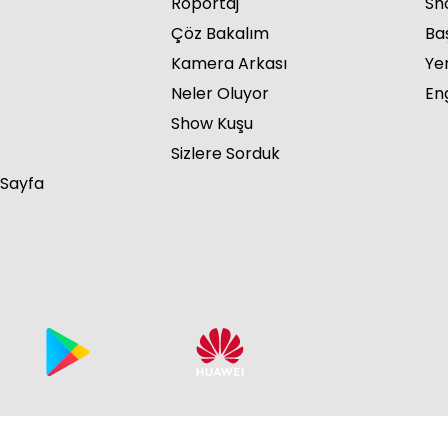
Röportaj
Sho
Çöz Bakalım
Ba
Kamera Arkası
Ye
Neler Oluyor
Eng
Show Kuşu
Sizlere Sorduk
 Sayfa