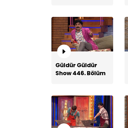
Fragmanı
Güldür Güldür
Show 446. Bölüm
2. Teaserı