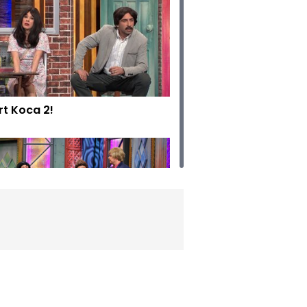
rt Koca 2!
dın Pavyonu!