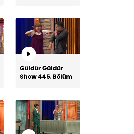
Fragmanı
mşum Kim?
Güldür Güldür
Show 445. Bölüm
2. Teaserı
kek Adam!