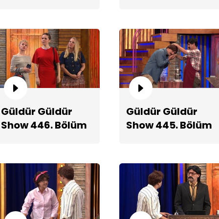
2. Teaserı
Teaserı
Ko
Güldür Güldür
Güldür Güldür
Show 446. Bölüm
Show 445. Bölüm
Teaserı
Fragmanı
Er