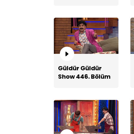
Fragmanı
Güldür Güldür
Show 446. Bölüm
2. Teaserı