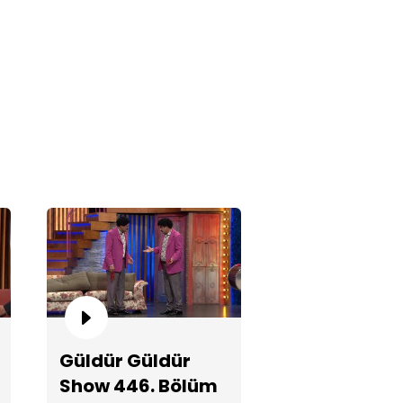
hadır Kuzum!
and Up!
Güldür Güldür
Show 446. Bölüm