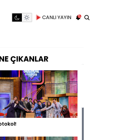
5
CANLI YAYIN
NE ÇIKANLAR
otokol!