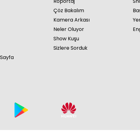
Röportaj
Sho
Çöz Bakalım
Ba
Kamera Arkası
Ye
Neler Oluyor
Eng
Show Kuşu
Sizlere Sorduk
 Sayfa