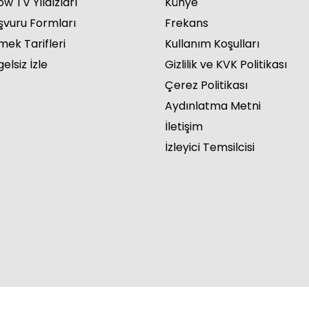
w TV Yıldızları
Künye
şvuru Formları
Frekans
mek Tarifleri
Kullanım Koşulları
elsiz İzle
Gizlilik ve KVK Politikası
Çerez Politikası
Aydınlatma Metni
İletişim
İzleyici Temsilcisi