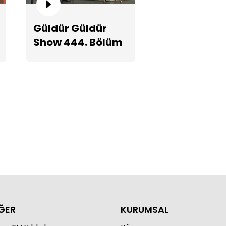
Güldür Güldür
Show 444. Bölüm
kımlı Adam Bakımsız Kadın 2!
Teaserı
ĞER
KURUMSAL