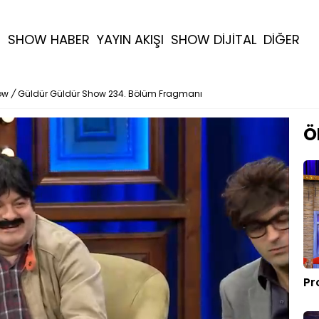
R
SHOW HABER
YAYIN AKIŞI
SHOW DİJİTAL
DİĞER
ow
/
Güldür Güldür Show 234. Bölüm Fragmanı
Ö
Pr