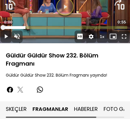
Süre
0:00
Topla
0:55
Yüklendi
:
18.24%
Süre
1x
Duraklat
Sesi
Oynatma
Mini
Ta
Aç
Hızı
oynatıcı
Ek
Güldür Güldür Show 232. Bölüm
Fragmanı
Güldür Güldür Show 232. Bölüm Fragmanı yayında!
SKEÇLER
FRAGMANLAR
HABERLER
FOTO GALE