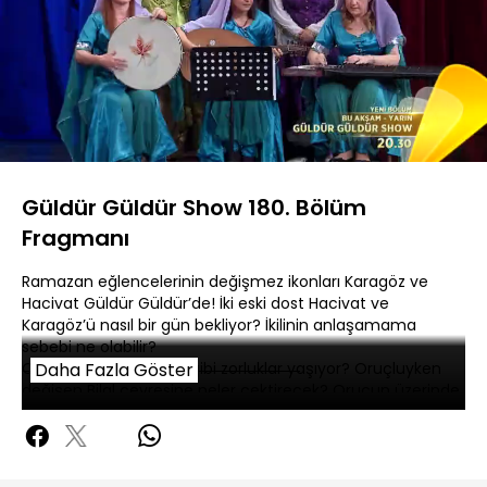
Yüklendi
:
89.83%
Sesi
Oynatma
480P
Aç
Hızı
Güldür Güldür Show 180. Bölüm
Fragmanı
Ramazan eğlencelerinin değişmez ikonları Karagöz ve
Hacivat Güldür Güldür’de! İki eski dost Hacivat ve
Karagöz’ü nasıl bir gün bekliyor? İkilinin anlaşamama
sebebi ne olabilir?
Oruç tutarken Bilal ne gibi zorluklar yaşıyor? Oruçluyken
Daha Fazla Göster
değişen Bilal çevresine neler çektirecek? Orucun üzerinde
yarattığı siniri yenmek isteyen Bilal’in imtihanı Hayati ile
olursa neler yaşanır?
İftira aile büyüklerini bekleyen Yeter ve ailesi nasıl hazırlıklar
yaptı? Bu kadar önemli olan aile büyüğü kim olabilir?