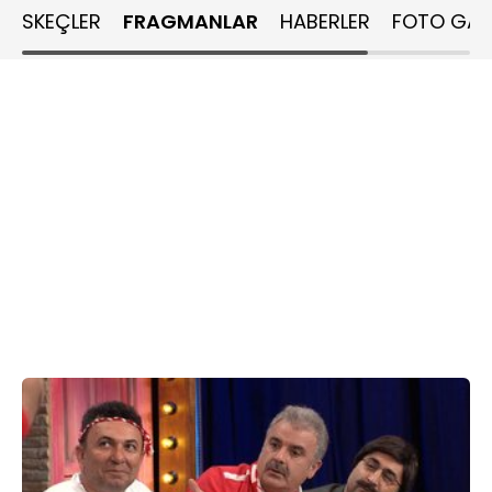
Karşılarında Mesut enişteyi gören aile halkı ne tepki
SKEÇLER
FRAGMANLAR
HABERLER
FOTO GALE
gösterecek?
Ramazan akşamlarının değişmez programı “Ramazan
Neşesinde” Fikri Hoca, Ramazan ayı ile ilgili merak edilen
soruları cevaplıyor. Stüdyo konukları; Ramazan ile ilgili
birbirinden ilginç sorularla karşılaşan Fikri hoca, konuklara
ne tavsiyeler verecek?
Hoşlandığı kızı yemeğe çıkarmak isteyen İsmail, bunu iftar
çadırında yapınca başına neler gelecek? İsmail, Ramazan
çadırını lüks bir restoran gibi gösterebilecek mi?