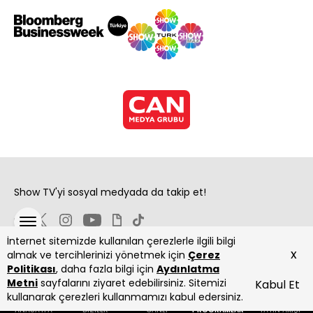
Show TV'yi sosyal medyada da takip et!
İnternet sitemizde kullanılan çerezlerle ilgili bilgi
x
almak ve tercihlerinizi yönetmek için
Çerez
Politikası
, daha fazla bilgi için
Aydınlatma
Metni
sayfalarını ziyaret edebilirsiniz. Sitemizi
Kabul Et
Copyright 2026 Show Televizyon Yayıncılık A.Ş.
kullanarak çerezleri kullanmamızı kabul edersiniz.
ANASAYFA
DİZİLER
CANLI
PROGRAMLAR
YAYIN AKIŞI