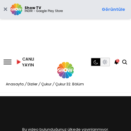
Show TV
Görüntüle
İNDİR - Google Play Store
CANLI
5
YAYIN
Anasayfa
/
Diziler
/
Çukur
/
Çukur 32. Bölüm
Bu video bulunduğunuz ülkede yayınlanmıyor.