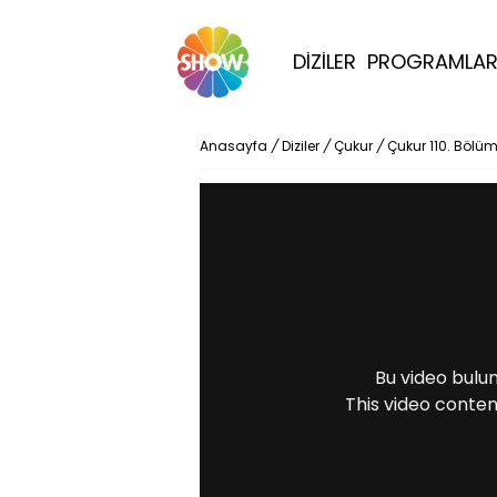
DİZİLER
PROGRAMLA
Anasayfa
/
Diziler
/
Çukur
/
Çukur 110. Bölü
Bu video bulu
This video conten