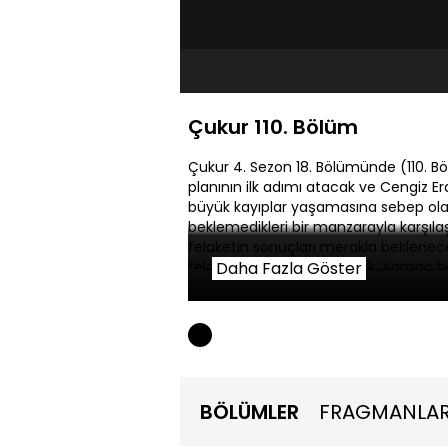
Çukur 110. Bölüm
Çukur 4. Sezon 18. Bölümünde (110. Bö
planının ilk adımı atacak ve Cengiz 
büyük kayıplar yaşamasına sebep ola
beklemedikleri bir manzarayla karşıl
felaketin sonuçları merakla beklenece
felaketin yaralarını saracak. Yamaç 
Daha Fazla Göster
hamlesiyle şaşıracak. Yanında duran h
kaçmak için harekete geçecek ancak 
BÖLÜMLER
FRAGMANLA