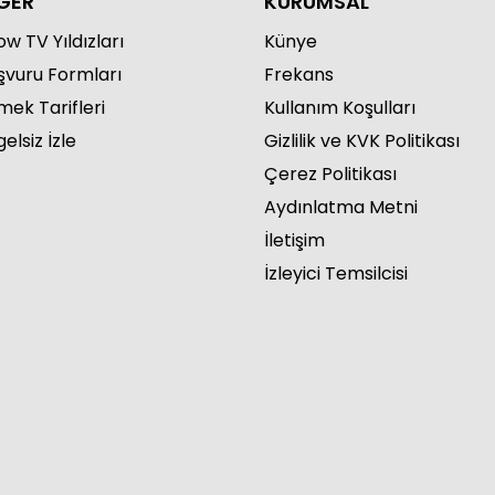
ĞER
KURUMSAL
w TV Yıldızları
Künye
şvuru Formları
Frekans
mek Tarifleri
Kullanım Koşulları
ur 122. Bölüm
elsiz İzle
Gizlilik ve KVK Politikası
Çerez Politikası
Aydınlatma Metni
İletişim
İzleyici Temsilcisi
ur 121. Bölüm