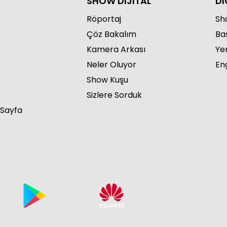
SHOW DİJİTAL
Dİ
Röportaj
Sho
Çöz Bakalım
Ba
Kamera Arkası
Ye
Çuk
Neler Oluyor
Eng
Show Kuşu
Sizlere Sorduk
 Sayfa
Çuk