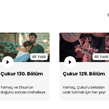
Çuk
Alt Yazılı
Alt Yazılı
Çukur 130. Bölüm
Çukur 129. Bölüm
Yamaç ve Efsun’un
Yamaç, Çukur’u beladan
Çuk
düğünü sonrası mahalleye
uzak tutmak için her şeyi
dönen Koçovalılar’ın,
kökünden değiştirecek bir
Çukur’u ele geçiren ...
yol bulacak.