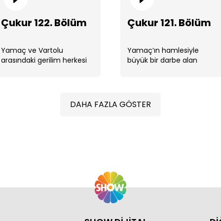
Çukur 122. Bölüm
Çukur 121. Bölüm
Yamaç ve Vartolu
Yamaç’ın hamlesiyle
arasındaki gerilim herkesi
büyük bir darbe alan
Çuk
etkileyecek.
Amca, Yamaç’a yardım
eden herkesi
cezalandırmak için
harekete geçecek. ...
DAHA FAZLA GÖSTER
Çuk