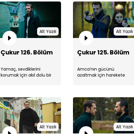
Alt Yazılı
Alt Yazılı
Çuk
Çukur 126. Bölüm
Çukur 125. Bölüm
Yamaç, sevdiklerini
Amca’nın gücünü
korumak için akıl dolu bir
azaltmak için harekete
plan yaparken, bir kişiden
geçen Yamaç, Vartolu’nun
daha intikamını alacak. ...
akıl dolu oyunuyla neye
uğradığını şaşıracak. ...
Çuk
Alt Yazılı
Alt Yazılı