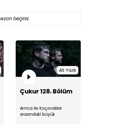
ur 128. Bölüm
Alt Yazılı
Çukur 128. Bölüm
Amca ile Koçovalılar
ur 127. Bölüm
arasındaki büyük
hesaplaşmanın sonucu
merakla beklenecek.