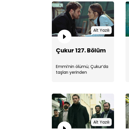
Alt Yazılı
Çukur 127. Bölüm
Emmi’nin ölümü; Çukur’da
taşları yerinden
oynatacak. Yamaç’ın
kendisini tehlikeye attığını
...
Alt Yazılı