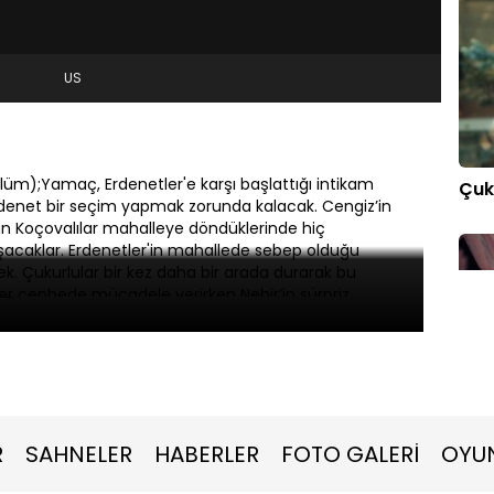
US
lüm);Yamaç, Erdenetler'e karşı başlattığı intikam
Çuk
Erdenet bir seçim yapmak zorunda kalacak. Cengiz’in
n Koçovalılar mahalleye döndüklerinde hiç
aşacaklar. Erdenetler'in mahallede sebep olduğu
k. Çukurlular bir kez daha bir arada durarak bu
her cephede mücadele verirken Nehir’in sürpriz
erkesi bir bir kaybeden Cengiz, Koçovalılar'dan
Koçovalılar’ın onun izini bulması uzun sürmeyecek.
Çuk
R
SAHNELER
HABERLER
FOTO GALERİ
OYU