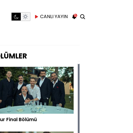
5
CANLI YAYIN
LÜMLER
ur Final Bölümü