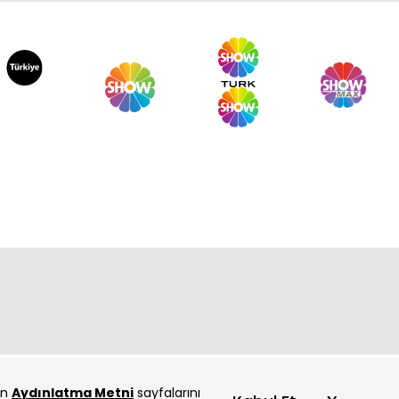
ur 120. Bölüm
ur 119. Bölüm
çin
Aydınlatma Metni
sayfalarını