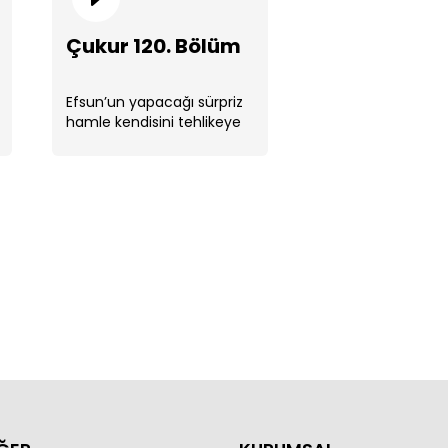
Çukur 120. Bölüm
Efsun’un yapacağı sürpriz
hamle kendisini tehlikeye
ur 124. Bölüm
sokarken bu durum
Yamaç’ı harekete ...
ur 123. Bölüm