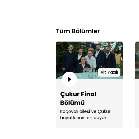
Tüm Bölümler
Alt Yazılı
Çukur Final
Bölümü
Koçovalı ailesi ve Çukur
hayatlarının en büyük
sınavını verirken, fırtına son
kez kopacak.