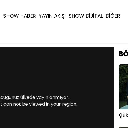
R
SHOW HABER
YAYIN AKIŞI
SHOW DİJİTAL
DİĞER
m
BÖ
nduğunuz ülkede yayınlanmıyor.
t can not be viewed in your region.
Çuk