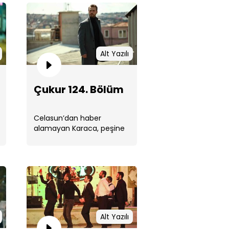
Alt Yazılı
ur 126. Bölüm
Çukur 124. Bölüm
Celasun’dan haber
alamayan Karaca, peşine
düştüğü ipucu sayesinde
önemli bir bilgi elde etti. ...
ur 125. Bölüm
Alt Yazılı