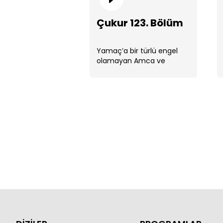
Çukur 123. Bölüm
Yamaç’a bir türlü engel
olamayan Amca ve
Vartolu arasında sonunda
ipler gerilecek ve ...