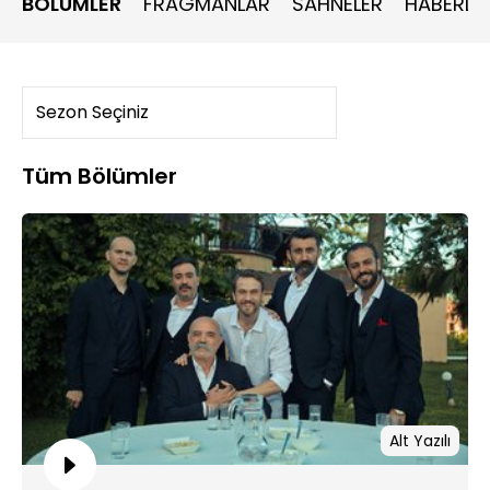
BÖLÜMLER
FRAGMANLAR
SAHNELER
HABERLE
nefesleri kesecek ve Yamaç’ın yokluğunda Çukur’da taşlar
yerinden oynayacak. Fakat Koçovalıları bekleyen tek
sürpriz bu olmayacak. Sevdiği adamla evlenmek üzere
olan Karaca, aşkı ile ailesi arasında hayatının en zorlu
kararını verecek.
Tüm Bölümler
Alt Yazılı