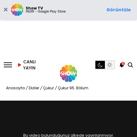
Show TV
Görüntüle
İNDİR - Google Play Store
CANLI
6
YAYIN
Anasayfa
/
Diziler
/
Çukur
/
Çukur 95. Bölüm
Bu video bulunduğunuz ülkede yayınlanmıyor.