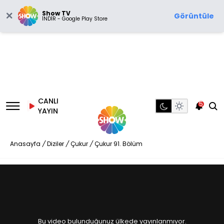
Show TV
Görüntüle
İNDİR - Google Play Store
CANLI
5
YAYIN
Anasayfa
/
Diziler
/
Çukur
/
Çukur 91. Bölüm
Bu video bulunduğunuz ülkede yayınlanmıyor.