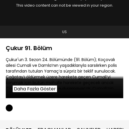
This video content can not be viewed in your region.
US
Çukur 91. Bölüm
Çukur'un 3. Sezon 24. Bölümünde (91. Bölüm); Koçovalı
ailesi Cumali ve Damla’nın yaşadıklarıyla sarsılırken polis
tarafından tutulan Yamaç’a sürpriz bir teklif sunulacak.
Çağatay’ı öldürmek üzere harekete geçen Cumali’yi
korumak için bütün mahalle harekete geçecek ancak
Cumali’nin karşısında kimse duramayacak. Cumali’nin
Daha Fazla Göster
Çağatay’a saldırısı nefesleri kesecek. Yamaç’ın Çağatay
karşısında bir koz elde edebilmesi için Efsun kritik bir hamle
yapacak. Vartolu eski bir düşmanla olan hesabını
kapatırken zor anlar yaşayacak. Yamaç’ın Çağatay’ın
sonunu getirmek için kurduğu son oyun merakla
beklenecek.