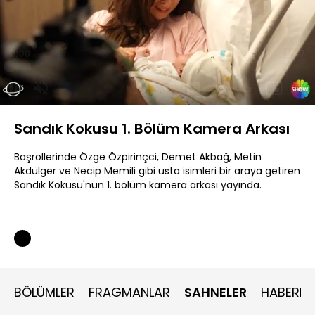
Yüklendi
:
7.93%
Sesi
Oynatma
Aç
Hızı
Sandık Kokusu 1. Bölüm Kamera Arkası
Başrollerinde Özge Özpirinçci, Demet Akbağ, Metin
Akdülger ve Necip Memili gibi usta isimleri bir araya getiren
Sandık Kokusu'nun 1. bölüm kamera arkası yayında.
BÖLÜMLER
FRAGMANLAR
SAHNELER
HABERLE