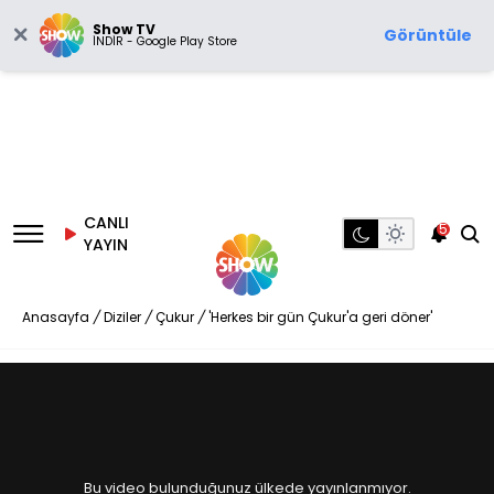
Show TV
Görüntüle
İNDİR - Google Play Store
CANLI
5
YAYIN
Anasayfa
/
Diziler
/
Çukur
/
'Herkes bir gün Çukur'a geri döner'
Bu video bulunduğunuz ülkede yayınlanmıyor.