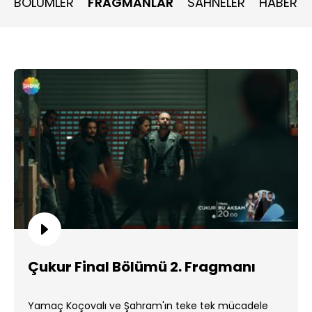
BÖLÜMLER
FRAGMANLAR
SAHNELER
HABERLE
çıkınca sonsuz aşkı bulduğuna inanır. “Ölene kadar mutlu”
olmak üzere bir araya gelen bu genç çiftin hayatına
Çukur’un ve Yamaç’ın ailesinin yeniden girmesi ile hiçbir
şey artık hayalini kurdukları gibi olmayacaktır. Yamaç’ın
Çukur’daki geleceği ve Sena’nın geçmişi ortak bir hayat
kurmalarına izin verecek midir?
Çukur Final Bölümü 2. Fragmanı
Yamaç Koçovalı ve Şahram'ın teke tek mücadele