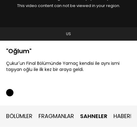
This video content can not be viewed in your region.
US
"Oğlum"
Çukur'un Final Bölümünde Yamaç kendisi ile aynı ismi
taşıyan oğlu ile ilk kez bir araya geldi.
BÖLÜMLER
FRAGMANLAR
SAHNELER
HABERLE