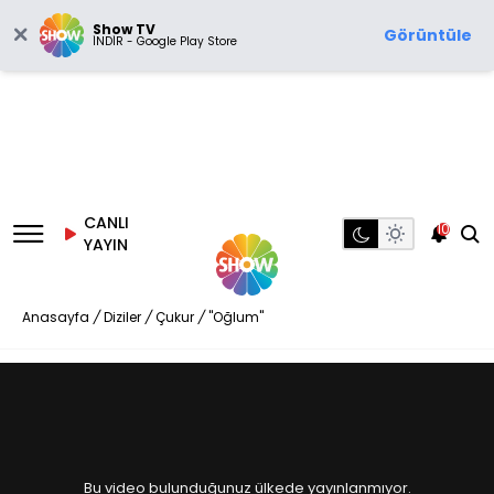
Show TV
Görüntüle
İNDİR - Google Play Store
CANLI
10
YAYIN
Anasayfa
/
Diziler
/
Çukur
/
"Oğlum"
Bu video bulunduğunuz ülkede yayınlanmıyor.