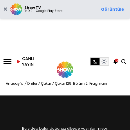
Show TV
Görüntüle
İNDİR - Google Play Store
CANLI
5
YAYIN
Anasayfa
/
Diziler
/
Çukur
/
Çukur 129. Bölüm 2. Fragmanı
Bu video bulunduğunuz ülkede yayınlanmıyor.