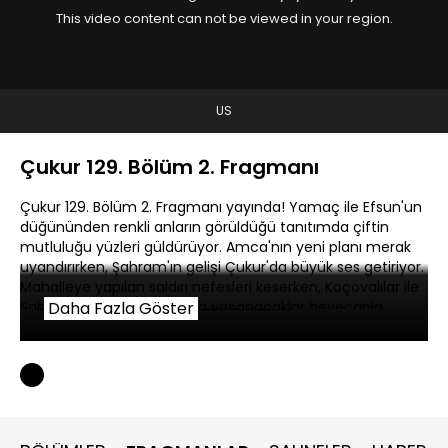
This video content can not be viewed in your region.
US
Çukur 129. Bölüm 2. Fragmanı
Çukur 129. Bölüm 2. Fragmanı yayında! Yamaç ile Efsun'un
düğününden renkli anların görüldüğü tanıtımda çiftin
mutluluğu yüzleri güldürüyor. Amca'nın yeni planı merak
uyandırırken, Şahram'ın gelişi Çukur'da büyük ses getiriyor.
Mahalleye yapılan saldırı nefesleri keserken, Koçovalılar ile
Şahram'ın karşılaşmasında yaşanacaklar heyecanla
Daha Fazla Göster
bekleniyor