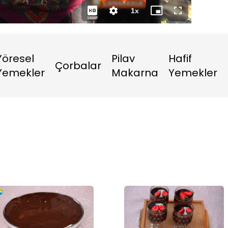
Süre
1x
Oynatma
Mini
Tam
1080P
Hızı
oynatıcı
Ekran
Yöresel
Pilav
Hafif
Çorbalar
Yemekler
Makarna
Yemekler