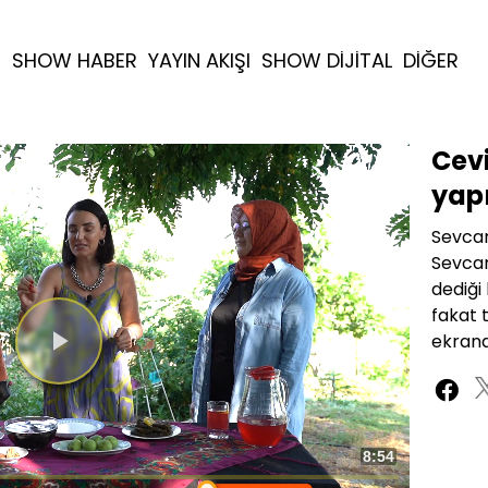
R
SHOW HABER
YAYIN AKIŞI
SHOW DİJİTAL
DİĞER
Cev
yapı
Sevcan
Sevcan
dediği
fakat 
ekrana
Videoyu
Oynat
Toplam
8:54