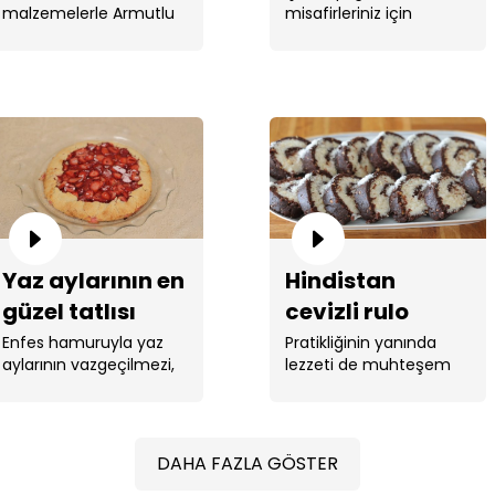
malzemelerle Armutlu
misafirleriniz için
Armutlu Kek!
tarifi!
Kek yaptı.
hazırlayabileceğiniz
mükemmel bir tarif. ...
Yaz aylarının en
Hindistan
güzel tatlısı
cevizli rulo
çilekli galette
pasta tarifi ve
Enfes hamuruyla yaz
Pratikliğinin yanında
aylarının vazgeçilmezi,
lezzeti de muhteşem
tarifi!
püf noktaları!
pratik ...
olan bir tatlı tarifi. ...
DAHA FAZLA GÖSTER