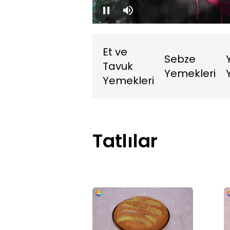
0.45%
Duraklat
Sessiz
Et ve
Sebze
Tavuk
Yemekleri
Yemekleri
Tatlılar