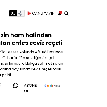
5
CANLI YAYIN
izin ham halinden
lan enfes ceviz reçeli
'la Lezzet Yolunda 48. Bölümünde
 Orhan'ın "En sevdiğim" reçel
 hazırlaması oldukça zahmetli olan
tadına doyulmaz ceviz reçeli tarifi
 geldi.
ABONE
OL