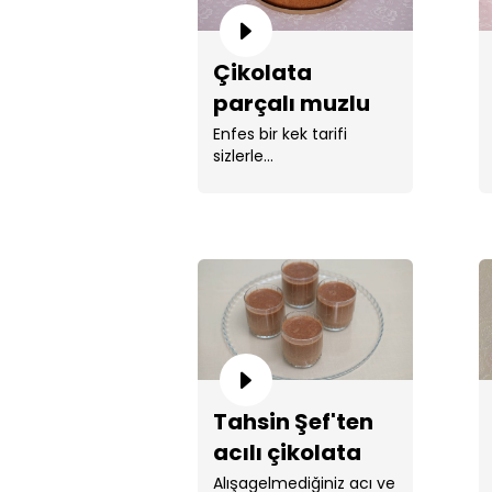
Çikolata
parçalı muzlu
kek tarifi!
Enfes bir kek tarifi
sizlerle...
Tahsin Şef'ten
acılı çikolata
tarifi!
Alışagelmediğiniz acı ve