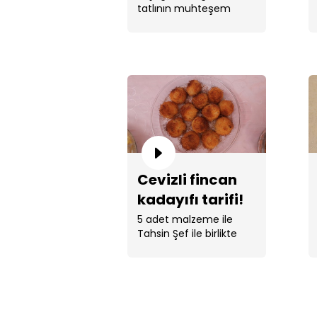
tatlının muhteşem
uyumu.
Cevizli fincan
kadayıfı tarifi!
5 adet malzeme ile
Tahsin Şef ile birlikte
şerbetli tatlı ...