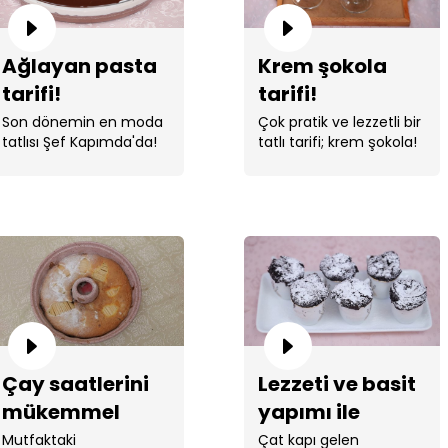
Ağlayan pasta
Krem şokola
tarifi!
tarifi!
Son dönemin en moda
Çok pratik ve lezzetli bir
tatlısı Şef Kapımda'da!
tatlı tarifi; krem şokola!
Çay saatlerini
Lezzeti ve basit
mükemmel
yapımı ile
kılacak şahane
tencerede sufle
Mutfaktaki
Çat kapı gelen