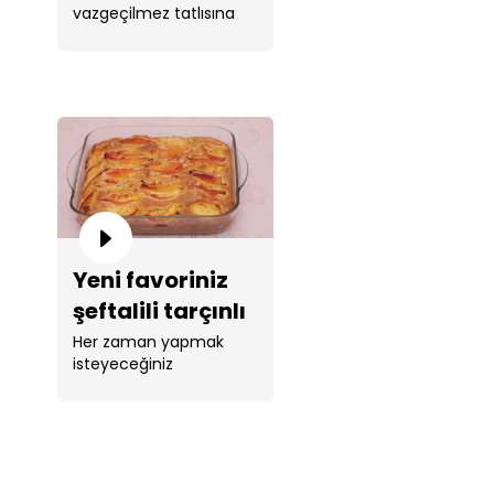
vazgeçilmez tatlısına
magnolia tarifi!
Tahsin Şef yorumu. ...
Yeni favoriniz
şeftalili tarçınlı
pamuk kek!
Her zaman yapmak
isteyeceğiniz
yumuşacık bir kek tarifi.