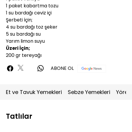
1 paket kabartma tozu
1 su bardağı ceviz içi
Şerbeti İçin;
4 su bardağı toz şeker
5 su bardağı su
Yarım limon suyu
Üzeri İçin;
200 gr tereyağı
ABONE OL
Et ve Tavuk Yemekleri
Sebze Yemekleri
Yöres
Tatlılar