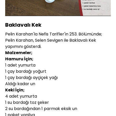
Yüklendi
:
6.32%
Sesi
Oynatma
480P
Aç
Hızı
Baklavalı Kek
Pelin Karahan'la Nefis Tarifler'in 253. Bölümünde;
Pelin Karahan, Selen Sevigen ile Baklavalı Kek
yapımını gösterdi.
Malzemeler;
Hamuru İçin;
1 adet yumurta
1 çay bardağı yoğurt
1 çay bardağı ayçiçek yağı
Aldığı kadar un
Keki İçin;
4 adet yumurta
1 su bardağı toz şeker
2 su bardağından 1 parmak eksik un
1 paket vanilya