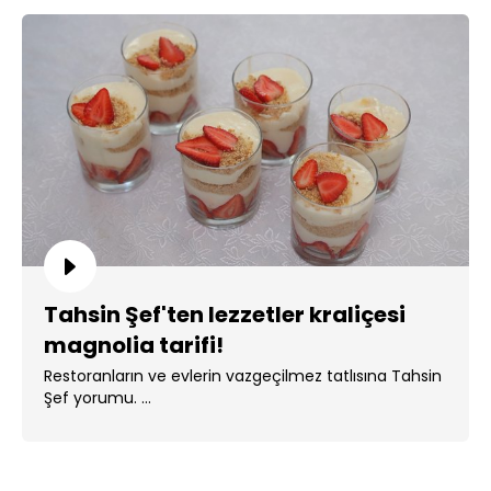
Tahsin Şef'ten lezzetler kraliçesi
magnolia tarifi!
Restoranların ve evlerin vazgeçilmez tatlısına Tahsin
Şef yorumu. ...