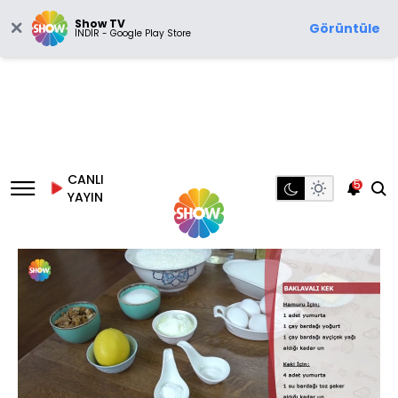
Show TV
Görüntüle
İNDİR - Google Play Store
CANLI
5
YAYIN