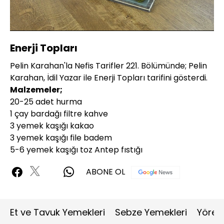
Yüklendi
:
11.88%
Sesi
Oynatma
480P
Aç
Hızı
Enerji Topları
Pelin Karahan'la Nefis Tarifler 221. Bölümünde; Pelin
Karahan, İdil Yazar ile Enerji Topları tarifini gösterdi.
Malzemeler;
20-25 adet hurma
1 çay bardağı filtre kahve
3 yemek kaşığı kakao
3 yemek kaşığı file badem
5-6 yemek kaşığı toz Antep fıstığı
ABONE OL
Et ve Tavuk Yemekleri
Sebze Yemekleri
Yöres