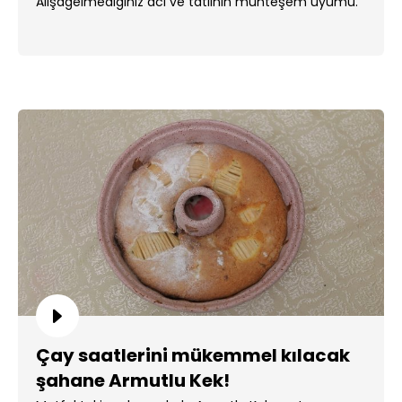
Alışagelmediğiniz acı ve tatlının muhteşem uyumu.
Çay saatlerini mükemmel kılacak
şahane Armutlu Kek!