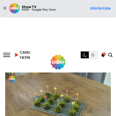
Show TV
Görüntüle
İNDİR - Google Play Store
CANLI
5
YAYIN