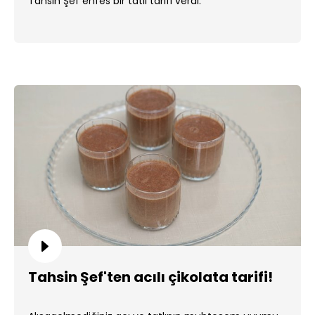
Tahsin Şef enfes bir tatlı tarifi verdi.
Tahsin Şef'ten acılı çikolata tarifi!