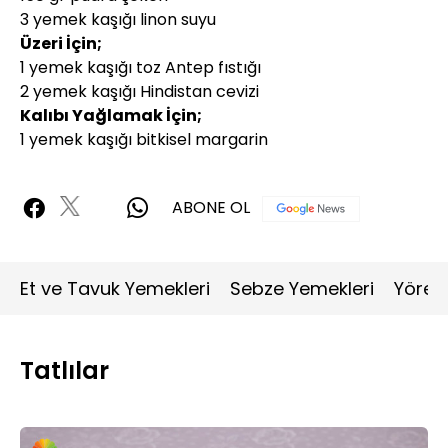
3 yemek kaşığı linon suyu
Üzeri İçin;
1 yemek kaşığı toz Antep fıstığı
2 yemek kaşığı Hindistan cevizi
Kalıbı Yağlamak İçin;
1 yemek kaşığı bitkisel margarin
ABONE OL
Et ve Tavuk Yemekleri
Sebze Yemekleri
Yöres
Tatlılar