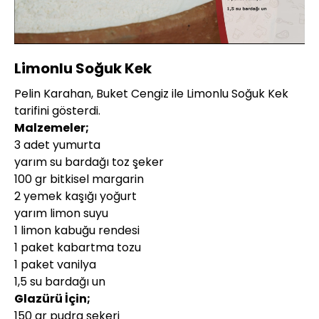
Yüklendi
:
8.98%
Sesi
Oynatma
480P
Aç
Hızı
Limonlu Soğuk Kek
Pelin Karahan, Buket Cengiz ile Limonlu Soğuk Kek
tarifini gösterdi.
Malzemeler;
3 adet yumurta
yarım su bardağı toz şeker
100 gr bitkisel margarin
2 yemek kaşığı yoğurt
yarım limon suyu
1 limon kabuğu rendesi
1 paket kabartma tozu
1 paket vanilya
1,5 su bardağı un
Glazürü İçin;
150 gr pudra şekeri