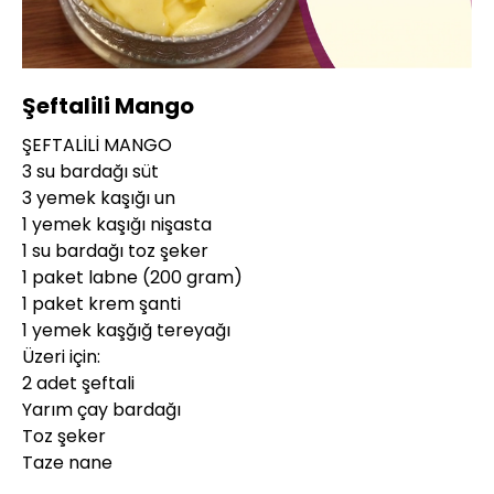
Yüklendi
:
10.78%
Sesi
Oynatma
360P
Aç
Hızı
Şeftalili Mango
ŞEFTALİLİ MANGO
3 su bardağı süt
3 yemek kaşığı un
1 yemek kaşığı nişasta
1 su bardağı toz şeker
1 paket labne (200 gram)
1 paket krem şanti
1 yemek kaşğığ tereyağı
Üzeri için:
2 adet şeftali
Yarım çay bardağı
Toz şeker
Taze nane