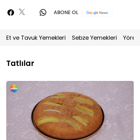
ABONE OL
Et ve Tavuk Yemekleri
Sebze Yemekleri
Yöres
Tatlılar