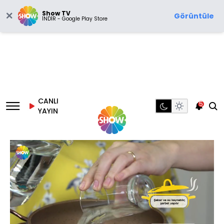
Show TV
Görüntüle
İNDİR - Google Play Store
CANLI
5
YAYIN