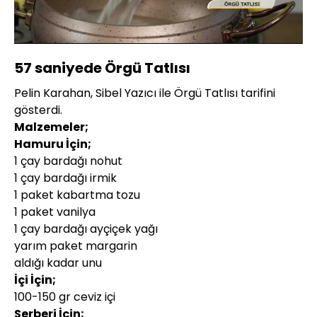
Yüklendi
:
62.12%
Sesi
Oynatma
480P
Aç
Hızı
57 saniyede Örgü Tatlısı
Pelin Karahan, Sibel Yazıcı ile Örgü Tatlısı tarifini
gösterdi.
Malzemeler;
Hamuru İçin;
1 çay bardağı nohut
1 çay bardağı irmik
1 paket kabartma tozu
1 paket vanilya
1 çay bardağı ayçiçek yağı
yarım paket margarin
aldığı kadar unu
İçi İçin;
100-150 gr ceviz içi
Şerberi İçin;