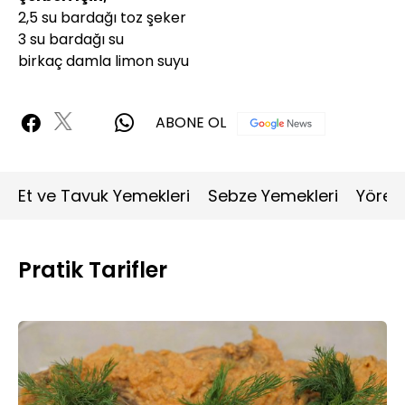
2,5 su bardağı toz şeker
3 su bardağı su
birkaç damla limon suyu
ABONE OL
Et ve Tavuk Yemekleri
Sebze Yemekleri
Yöres
Pratik Tarifler