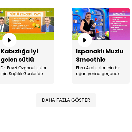
Kabızlığa iyi
Ispanaklı Muzlu
gelen sütlü
Smoothie
zencefilli çay
Dr. Fevzi Özgönül sizler
Ebru Akel sizler için bir
için Sağlıklı Günler'de
öğün yerine geçecek
kabızlığa ...
smoothie tarifi verdi. ...
DAHA FAZLA GÖSTER