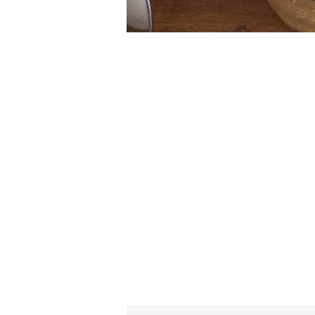
54.52%
Sessiz