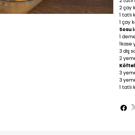
2 tatlı
2 çay 
Oynatma
1080P
Hızı
1 tatlı
1 çay 
Sosu i
1 deme
1kase 
3 diş 
2 yeme
Köftel
3 yeme
3 yeme
1 tatlı