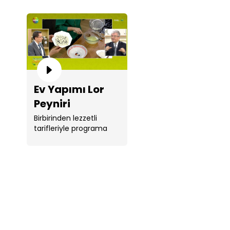
Ev Yapımı Lor
Peyniri
Birbirinden lezzetli
tarifleriyle programa
renk katan Şef ...