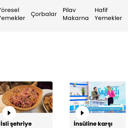
Yöresel
Pilav
Hafif
Çorbalar
Yemekler
Makarna
Yemekler
İsli şehriye
İnsüline karşı