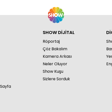
SHOW DİJİTAL
Dİ
Röportaj
Sho
Çöz Bakalım
Ba
Kamera Arkası
Ye
Neler Oluyor
Eng
Show Kuşu
Sizlere Sorduk
 Sayfa