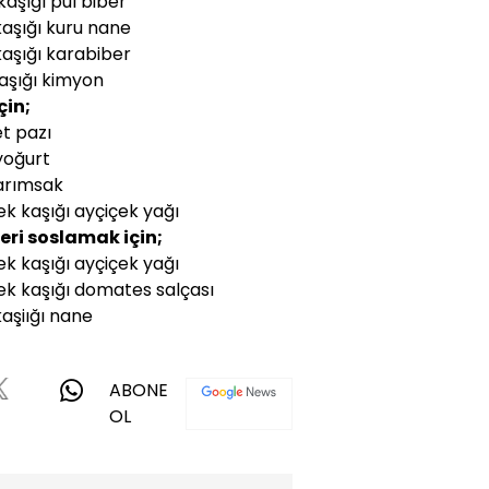
 kaşığı pul biber
kaşığı kuru nane
 kaşığı karabiber
kaşığı kimyon
çin;
t pazı
yoğurt
sarımsak
k kaşığı ayçiçek yağı
eri soslamak için;
k kaşığı ayçiçek yağı
k kaşığı domates salçası
 kaşiığı nane
ABONE
OL