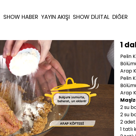
R
SHOW HABER
YAYIN AKIŞI
SHOW DİJİTAL
DİĞER
1 da
Pelin K
Bölümü
Arap Kö
Pelin K
Bölümü
Arap Kö
Maşlz
2 su b
2 su b
2 adet
1 tatlı