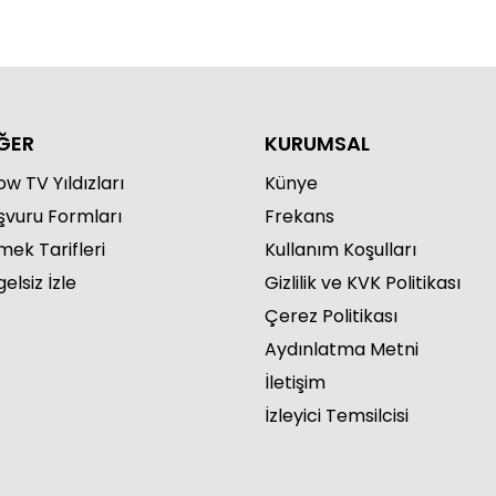
ĞER
KURUMSAL
w TV Yıldızları
Künye
şvuru Formları
Frekans
mek Tarifleri
Kullanım Koşulları
elsiz İzle
Gizlilik ve KVK Politikası
Çerez Politikası
Aydınlatma Metni
İletişim
İzleyici Temsilcisi