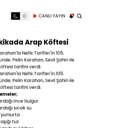
5
CANLI YAYIN
kikada Arap Köftesi
arahan'la Nefis Tarifler'in 105.
nde; Pelin Karahan, Sevil Şahin ile
ftesi tarifini verdi.
arahan'la Nefis Tarifler'in 105.
nde; Pelin Karahan, Sevil Şahin ile
ftesi tarifini verdi.
emeler;
ardağı ince bulgur
ardağı sıcak su
 yumurta
 kaşığı tuz