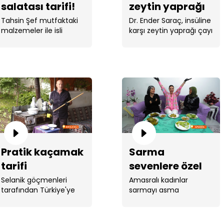
salatası tarifi!
zeytin yaprağı
çayı
Tahsin Şef mutfaktaki
Dr. Ender Saraç, insüline
malzemeler ile isli
karşı zeytin yaprağı çayı
şehriye salatası yaptı. ...
tarifi verdi. ...
Pratik kaçamak
Sarma
tarifi
sevenlere özel
asma ve pırasa
Selanik göçmenleri
Amasralı kadınlar
tarafından Türkiye'ye
sarmayı asma
sarması
getirilen tok ...
yaprağının yanı sıra
pırasa ...