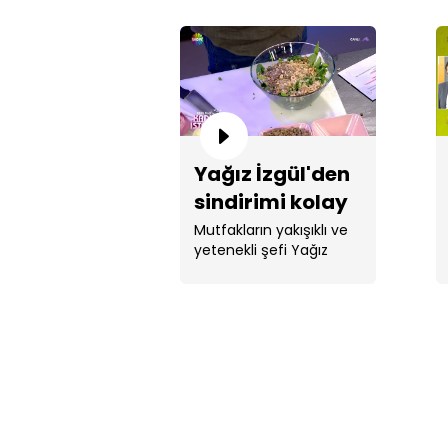
Yağız İzgül'den
sindirimi kolay
salata
Mutfakların yakışıklı ve
yetenekli şefi Yağız
İzgül'den ...