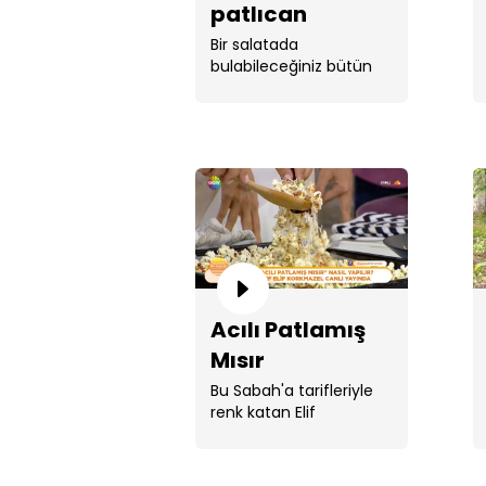
patlıcan
salatası tarifi!
Bir salatada
bulabileceğiniz bütün
lezzetlerin karışımı ...
Acılı Patlamış
Mısır
Bu Sabah'a tarifleriyle
renk katan Elif
Korkmazel, "Acılı ...