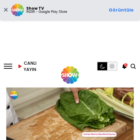
Show TV
Görüntüle
İNDİR - Google Play Store
CANLI
5
YAYIN