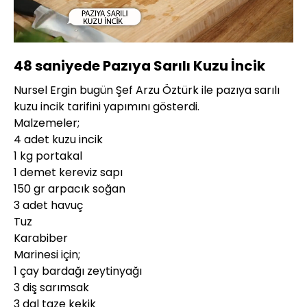
Yüklendi
:
72.63%
Sesi
Oynatma
720P
Aç
Hızı
48 saniyede Pazıya Sarılı Kuzu İncik
Nursel Ergin bugün Şef Arzu Öztürk ile pazıya sarılı
kuzu incik tarifini yapımını gösterdi.
Malzemeler;
4 adet kuzu incik
1 kg portakal
1 demet kereviz sapı
150 gr arpacık soğan
3 adet havuç
Tuz
Karabiber
Marinesi için;
1 çay bardağı zeytinyağı
3 diş sarımsak
3 dal taze kekik