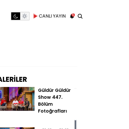
5
CANLI YAYIN
LERİLER
Güldür Güldür
Show 447.
Bölüm
Fotoğrafları