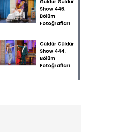
Güldür Güldür
Show 446.
Bölüm
Fotoğrafları
Güldür Güldür
Show 444.
Bölüm
boyunca kendini geliştirmeye çalışan ve iyiliksever biri ol
Fotoğrafları
yakışıklı olduğunu fark eder.
Güldür Güldür
Show 443.
Bölüm
Fotoğrafları
Güldür Güldür