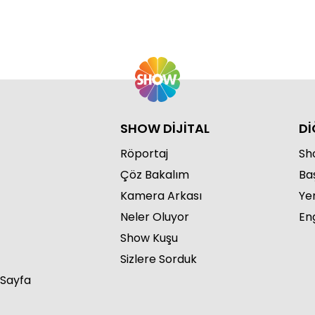
SHOW DİJİTAL
Dİ
Röportaj
Sho
Çöz Bakalım
Ba
Kamera Arkası
Ye
Neler Oluyor
Eng
Show Kuşu
Sizlere Sorduk
 Sayfa