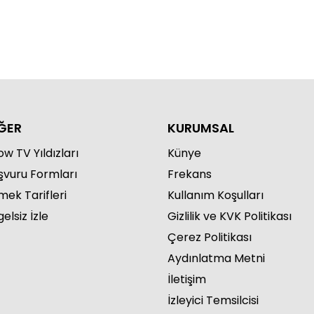
ĞER
KURUMSAL
w TV Yıldızları
Künye
şvuru Formları
Frekans
mek Tarifleri
Kullanım Koşulları
elsiz İzle
Gizlilik ve KVK Politikası
Çerez Politikası
Aydınlatma Metni
İletişim
İzleyici Temsilcisi