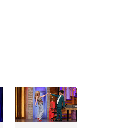
Show 442.
Bölüm
Fotoğrafları
Güldür Güldür
Show 441.
Bölüm
Fotoğrafları
Güldür Güldür
Show 440.
Bölüm
Fotoğrafları
Güldür Güldür
Show 439.
Bölüm