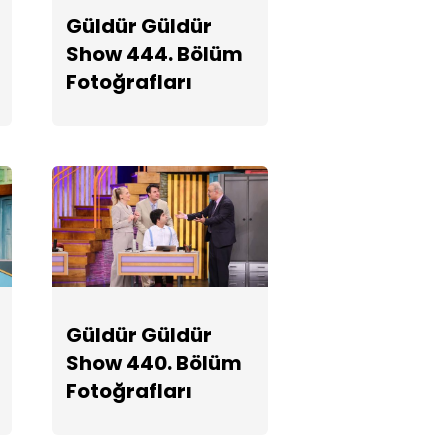
Fotoğrafları
Güldür Güldür
Show 444. Bölüm
Fotoğrafları
Güldür Güldür
Show 438.
Bölüm
Fotoğrafları
Güldür Güldür
Show 437.
Bölüm
Fotoğrafları
Güldür Güldür
Show 440. Bölüm
Güldür Güldür
Fotoğrafları
Show 436.
Bölüm
Fotoğrafları