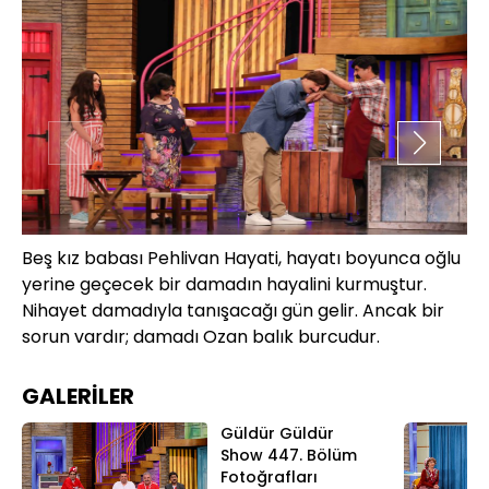
Beş kız babası Pehlivan Hayati, hayatı boyunca oğlu
Ha
yerine geçecek bir damadın hayalini kurmuştur.
iy
Nihayet damadıyla tanışacağı gün gelir. Ancak bir
ol
sorun vardır; damadı Ozan balık burcudur.
GALERİLER
Güldür Güldür
Show 447. Bölüm
Fotoğrafları