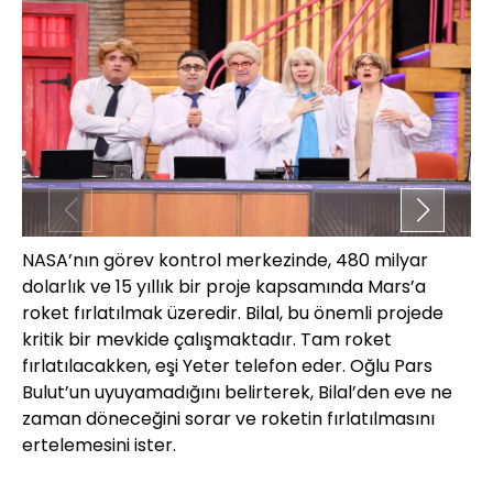
NASA’nın görev kontrol merkezinde, 480 milyar
Ye
dolarlık ve 15 yıllık bir proje kapsamında Mars’a
mu
roket fırlatılmak üzeredir. Bilal, bu önemli projede
Ye
kritik bir mevkide çalışmaktadır. Tam roket
Ye
fırlatılacakken, eşi Yeter telefon eder. Oğlu Pars
ol
Bulut’un uyuyamadığını belirterek, Bilal’den eve ne
ev
zaman döneceğini sorar ve roketin fırlatılmasını
ba
ertelemesini ister.
de