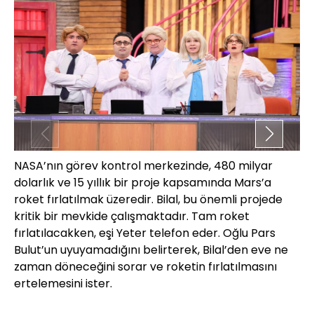
NASA’nın görev kontrol merkezinde, 480 milyar
Ye
dolarlık ve 15 yıllık bir proje kapsamında Mars’a
mu
roket fırlatılmak üzeredir. Bilal, bu önemli projede
Ye
kritik bir mevkide çalışmaktadır. Tam roket
Ye
fırlatılacakken, eşi Yeter telefon eder. Oğlu Pars
ol
Bulut’un uyuyamadığını belirterek, Bilal’den eve ne
ev
zaman döneceğini sorar ve roketin fırlatılmasını
ba
ertelemesini ister.
de