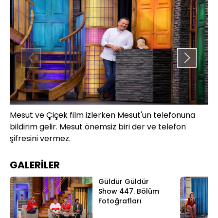
Mesut ve Çiçek film izlerken Mesut'un telefonuna
Çi
bildirim gelir. Mesut önemsiz biri der ve telefon
so
şifresini vermez.
ko
GALERİLER
Güldür Güldür
Show 447. Bölüm
Fotoğrafları