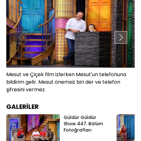
Mesut ve Çiçek film izlerken Mesut'un telefonuna
Çi
bildirim gelir. Mesut önemsiz biri der ve telefon
so
şifresini vermez.
ko
GALERİLER
Güldür Güldür
Show 447. Bölüm
Fotoğrafları