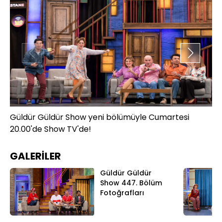
Güldür Güldür Show yeni bölümüyle Cumartesi
Gü
20.00'de Show TV'de!
20
GALERİLER
Güldür Güldür
Show 447. Bölüm
Fotoğrafları