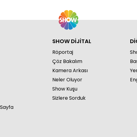
SHOW DİJİTAL
Dİ
Röportaj
Sho
Çöz Bakalım
Ba
Kamera Arkası
Ye
Neler Oluyor
Eng
Show Kuşu
Sizlere Sorduk
 Sayfa