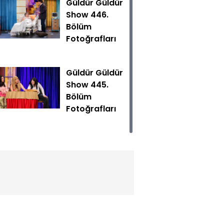
Güldür Güldür
Show 446.
Bölüm
Fotoğrafları
Güldür Güldür
Show 445.
Bölüm
Güldür Show yeni bölümüyle Cumartesi 20.00'de Show TV'
Fotoğrafları
Güldür Güldür
Show 444.
Bölüm
Fotoğrafları
Güldür Güldür