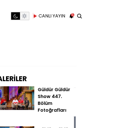
5
CANLI YAYIN
LERİLER
Güldür Güldür
Show 447.
Bölüm
Fotoğrafları