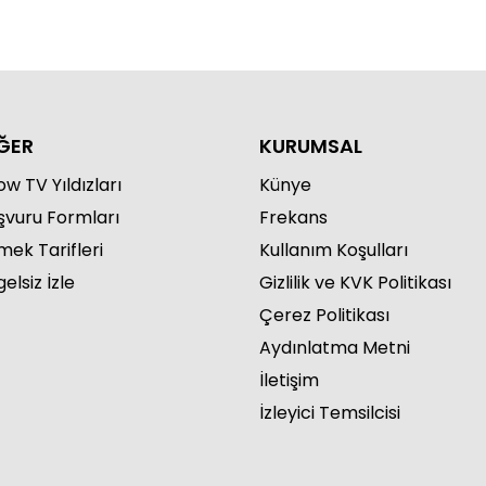
ĞER
KURUMSAL
w TV Yıldızları
Künye
şvuru Formları
Frekans
mek Tarifleri
Kullanım Koşulları
elsiz İzle
Gizlilik ve KVK Politikası
Çerez Politikası
Aydınlatma Metni
İletişim
İzleyici Temsilcisi