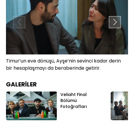
Timur’un eve dönüşü, Ayşe’nin sevinci kadar derin
El
bir hesaplaşmayı da beraberinde getirir.
tü
an
GALERİLER
Veliaht Final
Bölümü
Fotoğrafları