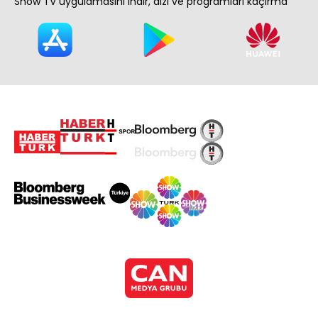
Show TV uygulamasını indir, dizi ve programları kaçırma