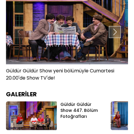
Güldür Güldür Show yeni bölümüyle Cumartesi
Gü
20.00'de Show TV'de!
20
GALERİLER
Güldür Güldür
Show 447. Bölüm
Fotoğrafları