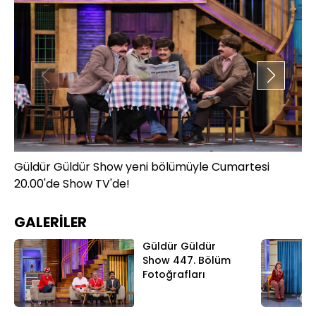
Güldür Güldür Show yeni bölümüyle Cumartesi
Gü
20.00'de Show TV'de!
20
GALERİLER
Güldür Güldür
Show 447. Bölüm
Fotoğrafları