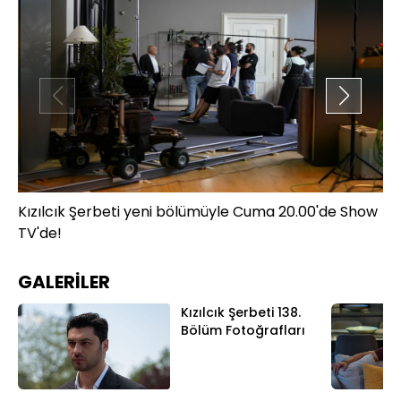
Kızılcık Şerbeti yeni bölümüyle Cuma 20.00'de Show
Kı
TV'de!
TV
GALERİLER
Kızılcık Şerbeti 138.
Bölüm Fotoğrafları