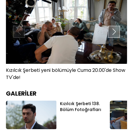
Kızılcık Şerbeti yeni bölümüyle Cuma 20.00'de Show
Kı
TV'de!
TV
GALERİLER
Kızılcık Şerbeti 138.
Bölüm Fotoğrafları