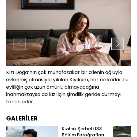
Kızı Doğa’nın çok muhafazakar bir ailenin oğluyla
Do
evlenmiş olmasıyla yıkılan Kıvılcım, her ne kadar bu
zo
evliliğin çok uzun ömürlü olmayacağına
ai
inanmaktaysa da kızı için şimdilik geride durmayı
bi
tercih eder.
ça
GALERİLER
Kızılcık Şerbeti 138.
Bölüm Fotoğrafları