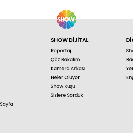
SHOW DİJİTAL
Dİ
Röportaj
Sho
Çöz Bakalım
Ba
Kamera Arkası
Ye
Neler Oluyor
Eng
Show Kuşu
Sizlere Sorduk
 Sayfa