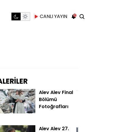
10
CANLI YAYIN
LERİLER
Alev Alev Final
Bölümü
Fotoğrafları
Alev Alev 27.