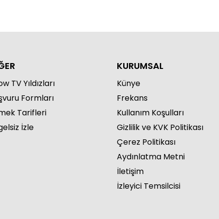
ĞER
KURUMSAL
w TV Yıldızları
Künye
şvuru Formları
Frekans
mek Tarifleri
Kullanım Koşulları
elsiz İzle
Gizlilik ve KVK Politikası
Çerez Politikası
Aydınlatma Metni
İletişim
İzleyici Temsilcisi