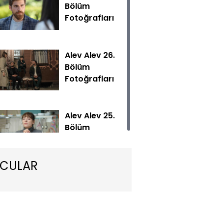
Bölüm
Fotoğrafları
Alev Alev 26.
Bölüm
Fotoğrafları
Hülya tüm gücüyle Çelebi'ye destek olurken, İskender'in gi
zdirler.
Alev Alev 25.
Bölüm
Fotoğrafları
CULAR
Alev Alev 24.
Bölüm
Fotoğrafları