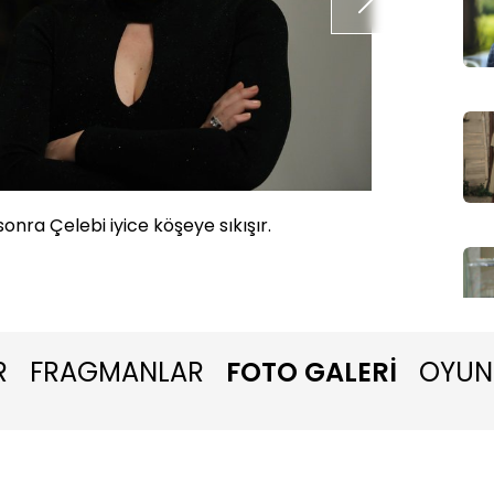
onra Çelebi iyice köşeye sıkışır.
Annesi 
habersi
R
FRAGMANLAR
FOTO GALERİ
OYUN