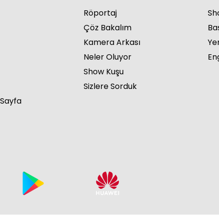
Röportaj
Sho
Çöz Bakalım
Ba
Kamera Arkası
Ye
Neler Oluyor
Eng
Show Kuşu
Sizlere Sorduk
 Sayfa