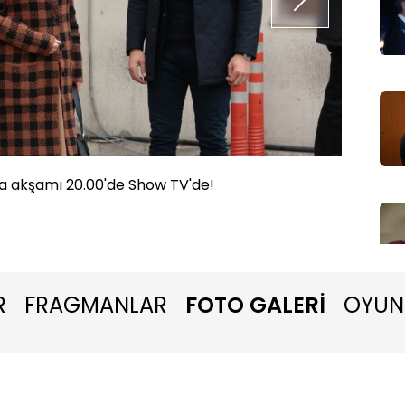
 akşamı 20.00'de Show TV'de!
Zemheri
R
FRAGMANLAR
FOTO GALERİ
OYUN