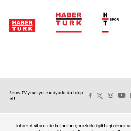
Show TV'yi sosyal medyada da takip
et!
İnternet sitemizde kullanılan çerezlerle ilgili bilgi almak 
Copyright 2026 Show Televizyon Yayıncılık A.Ş.