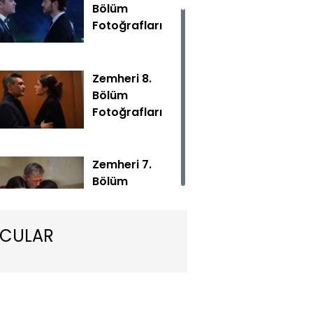
Bölüm
Fotoğrafları
Zemheri 8.
Bölüm
Fotoğrafları
 yeni bölümüyle Çarşamba akşamı 20.00'de Show TV'de!
Zemheri 7.
Bölüm
Fotoğrafları
CULAR
Zemheri 6.
Bölüm
Fotoğrafları