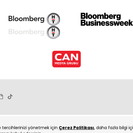
ve tercihlerinizi yönetmek için
Çerez Politikası
, daha fazla bilgi i