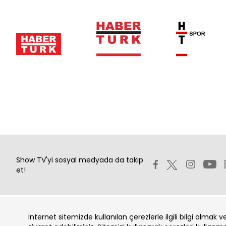
Show TV'yi sosyal medyada da takip
et!
İnternet sitemizde kullanılan çerezlerle ilgili bilgi almak 
Copyright 2026 Show Televizyon Yayıncılık A.Ş.