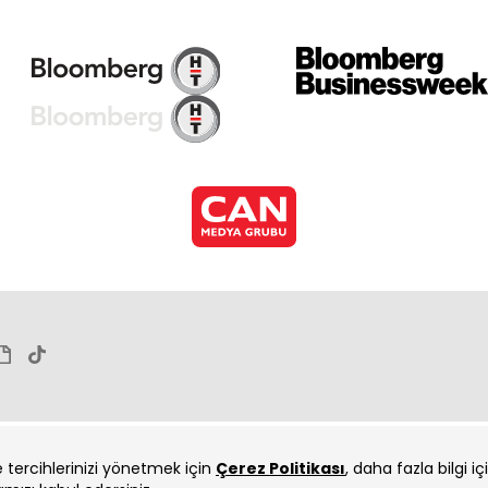
ve tercihlerinizi yönetmek için
Çerez Politikası
, daha fazla bilgi i