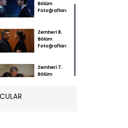
Bölüm
Fotoğrafları
Zemheri 8.
Bölüm
Fotoğrafları
 yeni bölümüyle Çarşamba akşamı 20.00'de Show TV'de!
Zemheri 7.
Bölüm
Fotoğrafları
CULAR
Zemheri 6.
Bölüm
Fotoğrafları