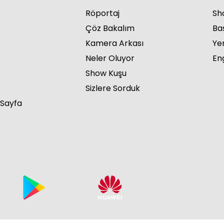
Röportaj
Sho
Çöz Bakalım
Ba
Kamera Arkası
Ye
Neler Oluyor
Eng
Show Kuşu
Sizlere Sorduk
 Sayfa