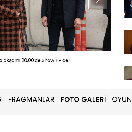
 akşamı 20.00'de Show TV'de!
Zemheri
R
FRAGMANLAR
FOTO GALERİ
OYUN