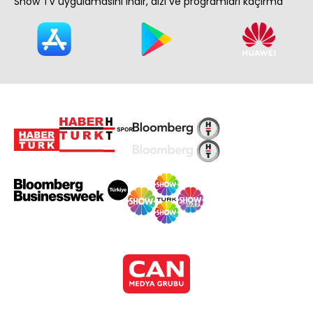
Show TV uygulamasını indir, dizi ve programları kaçırma