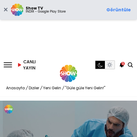
Show TV
Görüntüle
İNDİR - Google Play Store
CANLI
9
YAYIN
Anasayfa
/
Diziler
/
Yeni Gelin
/
"Güle güle Yeni Gelin!"