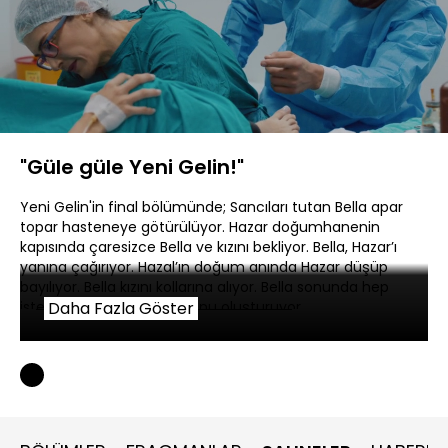
Yüklendi
:
8.02%
Sesi
Oynatma
480P
Aç
Hızı
"Güle güle Yeni Gelin!"
Yeni Gelin'in final bölümünde; Sancıları tutan Bella apar
topar hasteneye götürülüyor. Hazar doğumhanenin
kapısında çaresizce Bella ve kızını bekliyor. Bella, Hazar’ı
yanına çağırıyor. Hazal’ın doğum anında Hazar düşüp
bayılıyor. Bella kızını kollarına alıyor. Bella sonunda hep
istediği mutlu aile tablosunu oluşturuyor.
Daha Fazla Göster