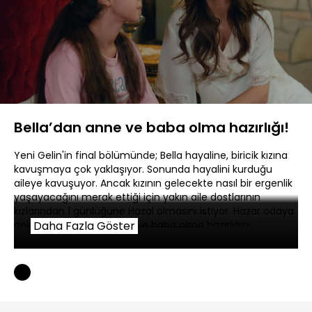
Yüklendi
:
35.77%
Sesi
Oynatma
480P
Aç
Hızı
Bella’dan anne ve baba olma hazırlığı!
Yeni Gelin'in final bölümünde; Bella hayaline, biricik kızına
kavuşmaya çok yaklaşıyor. Sonunda hayalini kurduğu
aileye kavuşuyor. Ancak kızının gelecekte nasıl bir ergenlik
yaşayacağını merak ettiği için yakın aile dostlarının
kızlarından 1 günlüğüne Hazal olmasını istiyor. Hazar odaya
geldiğinde Bella’nın anne ve baba olma hazırlığını
Daha Fazla Göster
öğreniyor.