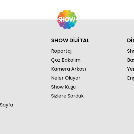
SHOW DİJİTAL
Dİ
Röportaj
Sho
Çöz Bakalım
Ba
Kamera Arkası
Ye
Neler Oluyor
Eng
Show Kuşu
Sizlere Sorduk
 Sayfa