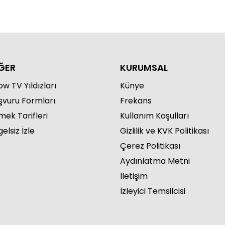
ĞER
KURUMSAL
w TV Yıldızları
Künye
şvuru Formları
Frekans
mek Tarifleri
Kullanım Koşulları
elsiz İzle
Gizlilik ve KVK Politikası
Çerez Politikası
Aydınlatma Metni
İletişim
İzleyici Temsilcisi