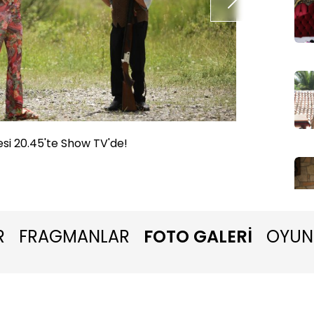
si 20.45'te Show TV'de!
Yeni Ge
R
FRAGMANLAR
FOTO GALERİ
OYUN