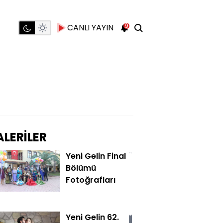
9
CANLI YAYIN
LERİLER
Yeni Gelin Final
Bölümü
Fotoğrafları
Yeni Gelin 62.