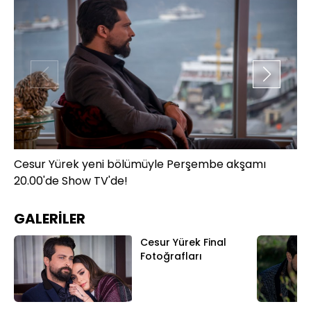
Cesur Yürek yeni bölümüyle Perşembe akşamı
Ce
20.00'de Show TV'de!
20
GALERİLER
Cesur Yürek Final
Fotoğrafları