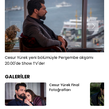
Cesur Yürek yeni bölümüyle Perşembe akşamı
Ce
20.00'de Show TV'de!
20
GALERİLER
Cesur Yürek Final
Fotoğrafları