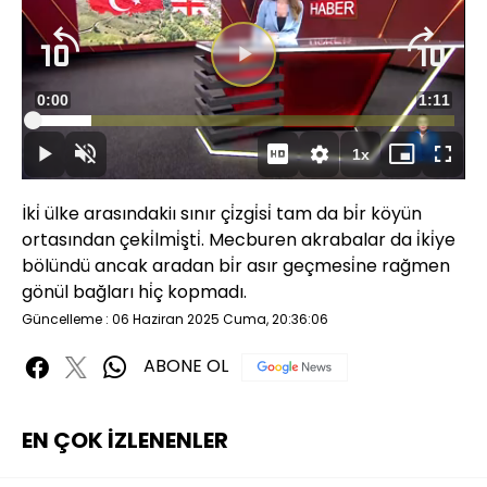
Videoyu
Süre
0:00
Toplam
1:11
Oynat
Yüklendi
:
13.95%
Süre
1x
Oynat
Sesi
Oynatma
Mini
Tam
Aç
Hızı
oynatıcı
Ekran
İki̇ ülke arasındakiı sınır çi̇zgi̇si̇ tam da bi̇r köyün
ortasından çeki̇lmi̇şti̇. Mecburen akrabalar da i̇ki̇ye
bölündü ancak aradan bi̇r asır geçmesi̇ne rağmen
gönül bağları hi̇ç kopmadı.
Güncelleme : 06 Haziran 2025 Cuma, 20:36:06
ABONE OL
EN ÇOK İZLENENLER