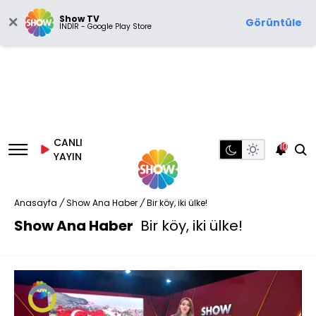
Show TV
Görüntüle
İNDİR - Google Play Store
CANLI
10
YAYIN
Anasayfa
/
Show Ana Haber
/
Bir köy, iki ülke!
Show Ana Haber
Bir köy, iki ülke!
Video
Oynatıcısı
yükleniyor.