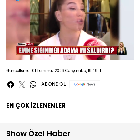
Yüklendi
:
34.52%
Sesi
Oynatma
480P
Aç
Hızı
Güncelleme : 01 Temmuz 2026 Çarşamba, 19:49:11
ABONE OL
EN ÇOK İZLENENLER
Show Özel Haber