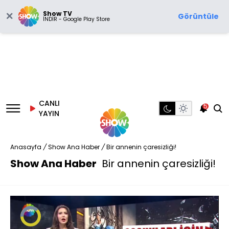
Show TV
Görüntüle
İNDİR - Google Play Store
CANLI
5
YAYIN
Anasayfa
/
Show Ana Haber
/
Bir annenin çaresizliği!
Show Ana Haber
Bir annenin çaresizliği!
Video
Oynatıcısı
yükleniyor.