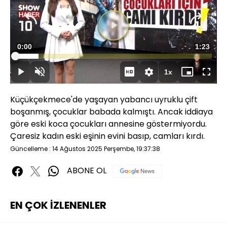
Videoyu
Süre
0:00
Toplam
1:23
Oynat
Yüklendi
:
11.97%
Süre
1x
Oynat
Sesi
Oynatma
Mini
Tam
Aç
Hızı
oynatıcı
Ekran
Küçükçekmece'de yaşayan yabancı uyruklu çift
boşanmış, çocuklar babada kalmıştı. Ancak iddiaya
göre eski koca çocukları annesine göstermiyordu.
Çaresiz kadın eski eşinin evini basıp, camları kırdı.
Güncelleme : 14 Ağustos 2025 Perşembe, 19:37:38
ABONE OL
EN ÇOK İZLENENLER